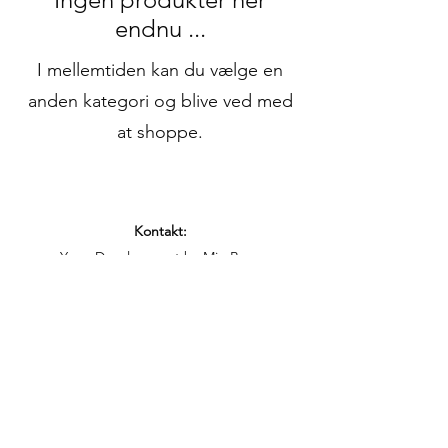
endnu ...
I mellemtiden kan du vælge en
anden kategori og blive ved med
at shoppe.
Kontakt:
Yoga Development by Mie Broe
Langelinie 68, 3. sal
DK-7100 Vejle
Tlf.:
+45 60116037
Email:
miebroe@gmail.com