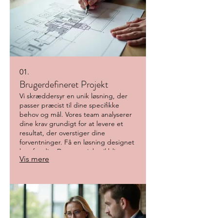
01.
Brugerdefineret Projekt
Vi skræddersyr en unik løsning, der
passer præcist til dine specifikke
behov og mål. Vores team analyserer
dine krav grundigt for at levere et
resultat, der overstiger dine
forventninger. Få en løsning designet
kun for dig. Dette projekt vil blive
Vis mere
udviklet i tæt samarbejde med dig for
at sikre perfekt pasform.