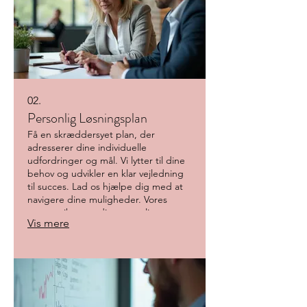
02.
Personlig Løsningsplan
Få en skræddersyet plan, der
adresserer dine individuelle
udfordringer og mål. Vi lytter til dine
behov og udvikler en klar vejledning
til succes. Lad os hjælpe dig med at
navigere dine muligheder. Vores
proces sikrer, at din personlige
Vis mere
strategi er både effektiv og opnåelig.